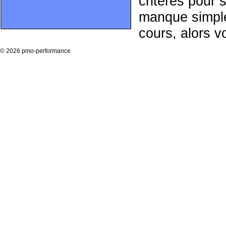
critères pour 
manque simplem
cours, alors v
©
2026 pmo-performance
Notre principa
projet au sein 
structurant car
processus et l
Plus important
l'entreprise 
adaptée.
A cette fin, 
formation
et 