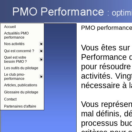
pmo-performance
PMO performance: 
Accueil
Actualités PMO
performance
Nos activités
Vous êtes sur 
Qui est concerné ?
Performance dé
Quel est votre
besoin PMO ?
pour résoudre
Les outils du pilotage
activités. Vin
Le club pmo-
performance
nécessaire à 
Articles, publications
Glossaire du pilotage
Contact
Vous représent
Partenaires d'affaire
mal définis, d
processus bud