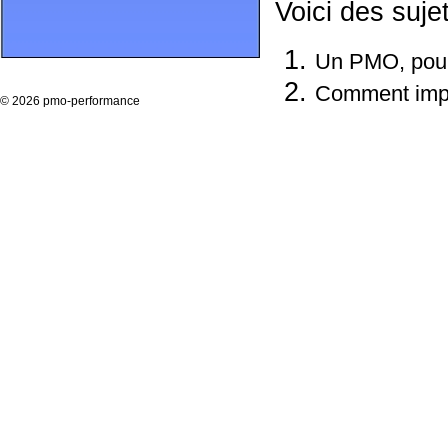
Voici des suj
Un PMO, pour 
Comment impli
©
2026 pmo-performance
l'élaboration 
Comment homog
rendre le tout
Comment simpl
Comment conci
vision métier 
livraison des
dates imposée
Comment conc
le pilotage du 
Comment évite