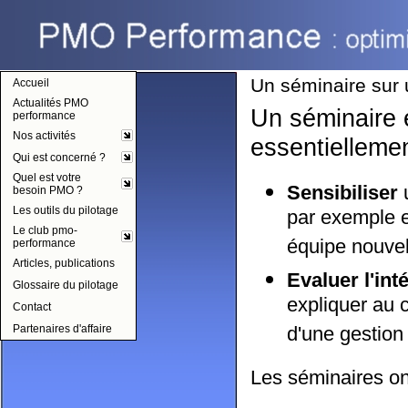
pmo-performance
Un séminaire sur 
Accueil
Actualités PMO
Un séminaire 
performance
Nos activités
essentiellemen
Qui est concerné ?
Quel est votre
Sensibiliser
u
besoin PMO ?
Les outils du pilotage
par exemple e
Le club pmo-
équipe nouvel
performance
Articles, publications
Evaluer l'int
Glossaire du pilotage
expliquer au 
Contact
Partenaires d'affaire
d'une gestion 
Les séminaires ont