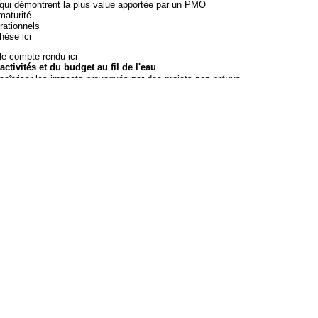
 qui démontrent la plus value apportée par un PMO
maturité
rationnels
thèse
ici
e le compte-rendu
ici
tivités et du budget au fil de l'eau
maîtriser les impacts provoqués par des projets non prévus
res conseillées pour garder la souplesse d'absorption
itrage et acteurs
 lire le compte-rendu
ici
 Gestion de Portefeuille de Projets
s plus demandés
rencontrées
ions pour réussir son implantation
ici
 compte-rendu
les autres services
c les services de support, dont le Contrôle de gestion
iérarchiques des services Etudes
 grandes et dans les petites organisations
e support ou centre de pilotage
 partager avec les autres services et quelles adaptations
ccès ou astuces pour minimiser les résistances
le compte-rendu
ici