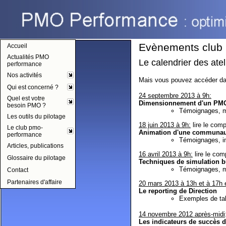
pmo-performance
Evènements club
Accueil
Actualités PMO
Le calendrier des atel
performance
Nos activités
Mais vous pouvez accéder dan
Qui est concerné ?
24 septembre 2013 à 9h:
Quel est votre
Dimensionnement d'un PM
besoin PMO ?
Témoignages, m
Les outils du pilotage
18 juin 2013 à 9h:
lire le com
Le club pmo-
Animation d'une communaut
performance
Témoignages, im
Articles, publications
16 avril 2013 à 9h:
lire le co
Glossaire du pilotage
Techniques de simulation bu
Témoignages, m
Contact
Partenaires d'affaire
20 mars 2013 à 13h et à 17h 
Le reporting de Direction
Exemples de tab
14 novembre 2012 après-midi
Les indicateurs de succès 