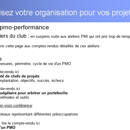
 pmo-performance
iers du club :
en suspens suite aux ateliers PMI qui ont pris trop de temp
s cette page aux comptes-rendus détaillés de ces ateliers:
O
esures, périmètre, cycle de vie d'un PMO
pte-rendu
ici
é de chefs de projets
plantation, objectifs, succès, échecs
mpte-rendu
ici
dgétaire pour arbitrer un portefeuille
éthodes et outils
en visio conférence
:
leaux représentant différentes préoccupations
: lire le compte-rendu
ici
d'un PMO