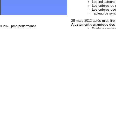
Les indicateurs
Les critères de 
Les critères opé
Tableau de syn
28 mars 2012 après-midi
: lir
Ajustement dynamique des ac
©
2026 pmo-performance
Pratiques pour 
Règles budgétai
Processus d'arb
9 novembre 2011 après-midi
:
L'implantation des outils de
Les besoins le
Les difficultés 
Les recommandat
8 juin 2011 après-midi:
lire le
L’articulation du PMO avec 
Articulation ave
Le PMO et les h
Le PMO dans les
Le PMO centre d
Les processus à
Quick-win ou su
4 mars 2011 après-midi:
lire 