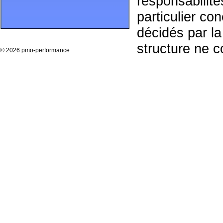
responsabilit
particulier co
décidés par la
structure ne c
©
2026 pmo-performance
changements o
la mise en pl
exemple les 
implantation d
portefeuille »
De même,
le 
plus efficace
satisfait à tra
rubriques « la 